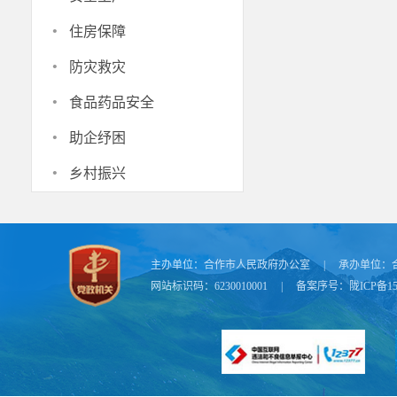
动，在引资规
·
干部包抓责任
住房保障
资完成率、资
·
防灾救灾
全面履行管理
·
食品药品安全
范实施、高效
·
活动前，
助企纾困
·
乡村振兴
主办单位：
合作市人民政府办公室
|
承办单位：
网站标识码：6230010001
|
备案序号：
陇ICP备15