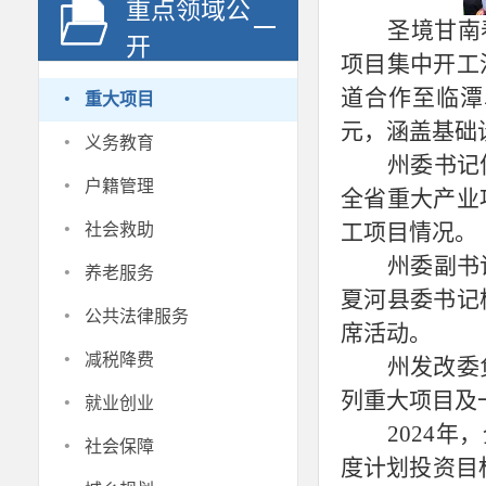
重点领域公
圣境甘南
开
项目集中开工
·
道合作至临潭
重大项目
元，涵盖基础
·
义务教育
州委书记
·
户籍管理
全省重大产业
·
工项目情况。
社会救助
·
州委副书
养老服务
夏河县委书记
·
公共法律服务
席活动。
·
减税降费
州发改委
·
列重大项目及
就业创业
2024
·
社会保障
度计划投资目