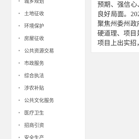
·
城乡规划
预期、强信心
·
良好局面。2
土地征收
·
聚焦州委州政府
环境保护
硬道理、项目
·
房屋征收
项目上出实招
·
公共资源交易
州委、州
·
大干、快干、
市政服务
目建设各项工
·
综合执法
加快建设铸牢
·
涉农补贴
遇意识、拼抢
·
牵头抓总作用
公共文化服务
行业领域需求
·
医疗卫生
做好前期要素
·
招商引资
争取国家和省
·
安全生产