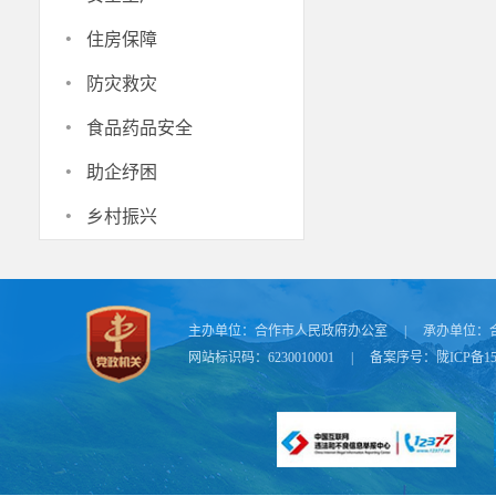
·
住房保障
·
防灾救灾
·
食品药品安全
·
助企纾困
·
乡村振兴
主办单位：
合作市人民政府办公室
|
承办单位：
网站标识码：6230010001
|
备案序号：
陇ICP备15