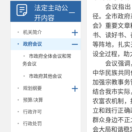
会议指出
法定主动公
径。全市政府
开内容
会》重要文章
·
机关简介
书、读好书、
·
等阵地，扎实
政府会议
·
设全过程，助
市政府全体会议和常
会议强调
务会议
中华民族共同
·
市政府其他会议
加强宗教事务
·
规划纲要
结合我市实际
·
预算/决算
农富农机制，
·
立和践行正确
行政许可
群众身边不正
·
行政处罚
会大局和谐稳