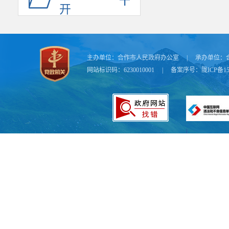
开
计数据更具前
事求是，强化
实准确、完整
主办单位：
合作市人民政府办公室
|
承办单位：
网站标识码：6230010001
|
备案序号：
陇ICP备15
会议指出
称《纲要》）
求。
市政府有
律、行政、经
产权保护体系
掘我市传统民
加藏羊”等为
识产权成果转