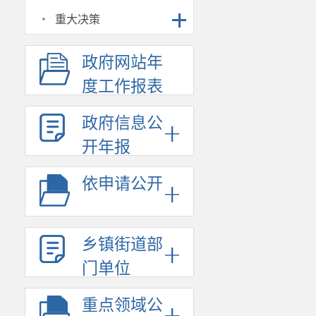
不断深化“8
·
重大决策
同”，树牢“
政府网站年
制，努力夯实
度工作报表
自己的力量。
会议强调
政府信息公
显，客观反映
开年报
解经济社会发
依申请公开
社会高质量发
贯彻党中央、
乡镇街道部
执行《中华人
门单位
把好数据统计
重点领域公
的统计制度保