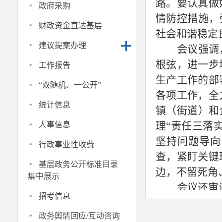
·
路。要认真做
政府采购
情防控措施，
·
财政资金直达基层
社会和谐稳定
·
建议提案办理
会议强调
·
根弦，进一步
工作报告
生产工作的部
·
“双随机、一公开”
各项工作，全
·
统计信息
镇（街道）和
·
理“责任三落
人事信息
·
坚持问题导向
行政事业性收费
查，紧盯关键
·
基层政务公开标准目录
边，不留死角
集中展示
会议还审
·
招考信息
市政府班
·
政务舆情回应/互动咨询
及乡镇（街道