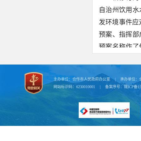
自治州饮用水
发环境事件应
预案、指挥部
预案名称作了
为主的体制要
是
完善了监测
主办单位：
合作市人民政府办公室
|
承办单位：
预警分级、预
网站标识码：6230010001
|
备案序号：
陇ICP备15
阐述，并对信
相关链接
式饮用水水源