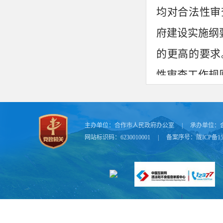
均对合法性审
府建设实施纲
的更高的要求
性审查工作规
为深入贯
作要求，健全
主办单位：
合作市人民政府办公室
|
承办单位：
可操作性等问
网站标识码：6230010001
|
备案序号：
陇ICP备15
以流程促优化
二、重大
《实施办
意见、合法性