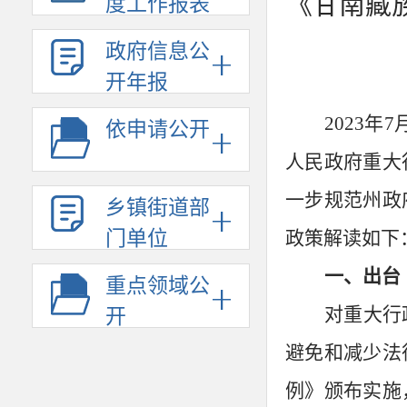
《甘南藏
度工作报表
政府信息公
开年报
2023
年
7
依申请公开
人民政府重大
一步规范州政
乡镇街道部
门单位
政策解读如下
一、出台
重点领域公
对重大行
开
避免和减少法
例》颁布实施