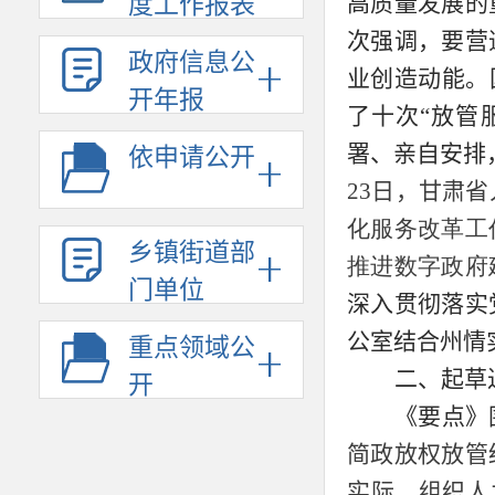
高质量发展的
度工作报表
次强调，要营
政府信息公
业创造动能。
开年报
了十次“放管
署、亲自安排
依申请公开
23
日，甘肃省
化服务改革工
乡镇街道部
推进数字政府
门单位
深入贯彻落实
公室结合州情
重点领域公
二、起草
开
《要点》
简政放权放管
实际，组织人