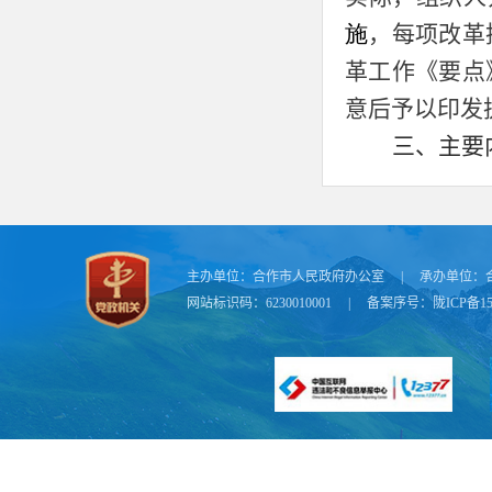
施
，每项改革
革工作《要点
意后予以印发
三、主要
《要点》
（一）总
动，突出标准
主办单位：
合作市人民政府办公室
|
承办单位：
力，全面提升
网站标识码：6230010001
|
备案序号：
陇ICP备15
全面提升，着
会高质量发展
（二）改
推进行政审批
面推进行政许