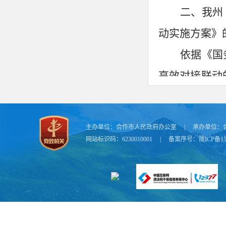
二、我州
动实施方案》
依据《国
高效对接联动
于印发甘肃省
案的通知》（
主办单位：
合作市人民政府办公室
|
承办单位：
三、《甘
网站标识码：6230010001
|
备案序号：
陇ICP备15
施方案》的起
由甘南州
中心一同审议
解，最后汇报