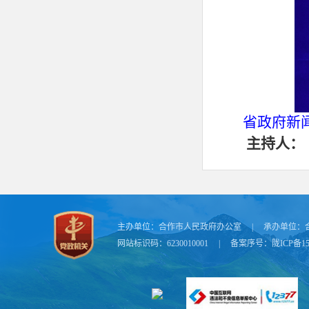
省政府新
主持人：
女士们、
大家下午
推进大规
大局作出的重
主办单位：
合作市人民政府办公室
|
承办单位：
网站标识码：6230010001
|
备案序号：
陇ICP备15
费潜力，推动
“两新”，我
换新的实施方