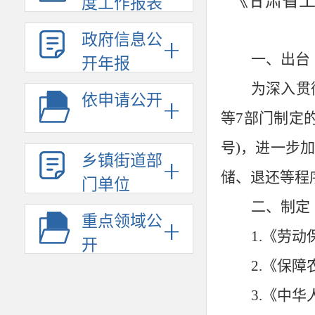
《甘肃省
度工作报表
政府信息公
一、出台
开年报
为深入贯
依申请公开
等
7
部门制定
号
)
，进一步加
乡镇街道部
储、退还等程
门单位
二、制定
重点领域公
1.
《劳动
开
2.
《保障
3.
《中华