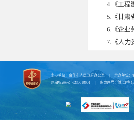
4.
《工程
5.
《甘肃
6.
《企业
7.
《人力
用账户管理暂
8.
《最高
主办单位：
合作市人民政府办公室
|
承办单位：
金和工资保证
网站标识码：6230010001
|
备案序号：
陇ICP备15
号
)
9.
《拖欠
〔
2021
〕第
45
10.
《甘