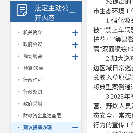
您提出的
法定主动公
市生态环境工
开内容
1.
强化源
被”“禁止车辆
·
机关简介
护花草”等温馨
·
政府会议
蒿”双面喷绘10
·
规划纲要
2.加大
·
边区域日常巡
预算/决算
意驶入草原碾
·
行政许可
将典型案例通
·
行政处罚
3.20
·
政府采购
营、野炊人员
·
态安全，常态
财政资金直达基层
行为的宣传工
·
建议提案办理