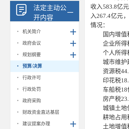
收入583.8亿
法定主动公
入267.4亿
开内容
情况：
·
机关简介
国内增值
·
企业所得
政府会议
·
个人所得
规划纲要
城市维护
·
预算/决算
资源税
4
·
行政许可
印花税
1
·
车船税
1
行政处罚
·
房产税
2
政府采购
城镇土地
·
财政资金直达基层
耕地占用
·
建议提案办理
土地增值