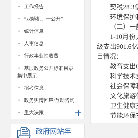
·
契税
28.
工作报告
·
环境保护
“双随机、一公开”
（二）一
·
统计信息
1-10月
·
人事信息
级支出901.6
·
目情况：
行政事业性收费
·
教育支出
基层政务公开标准目录
科学技术
集中展示
·
社会保障
招考信息
文化旅游
·
政务舆情回应/互动咨询
卫生健康
·
重大决策
节能环保
住房保障
政府网站年
城乡社区