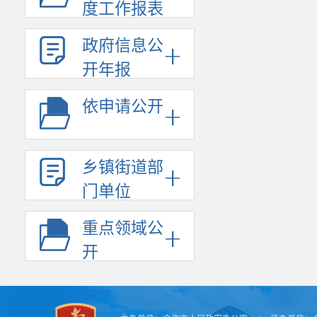
度工作报表
农林水支
交通运输
政府信息公
灾害防治
开年报
二、政府
依申请公开
1-10月
61.7亿元，
出1091.3
乡镇街道部
出871.5亿元
门单位
三、国有
1-10月
重点领域公
营支出3亿元，
开