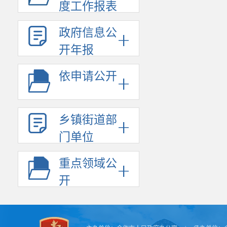
度工作报表
的融资支持。
（四）加
政府信息公
批程序。设立
开年报
金，财力较好
（州）政府审
依申请公开
收入新设基金
（五）规
金并委托国有
乡镇街道部
资金专项用于
门单位
立基金，应由
重点领域公
规模、比例和
加强年度预算
开
余资金情况合
二、加强
（六）推