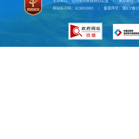
主办单位：
合作市人民政府办公室
|
承办单位：
划、统一管理
网站标识码：6230010001
|
备案序号：
陇ICP备15
金要主动衔接
培育发展新质
取国家级基金
强财政资源统
果转化和产业
基金，推荐本
展。
（七）强
划及国家专项
政部门上报的
区）政府设立
业发展，鼓励
资领域清单。