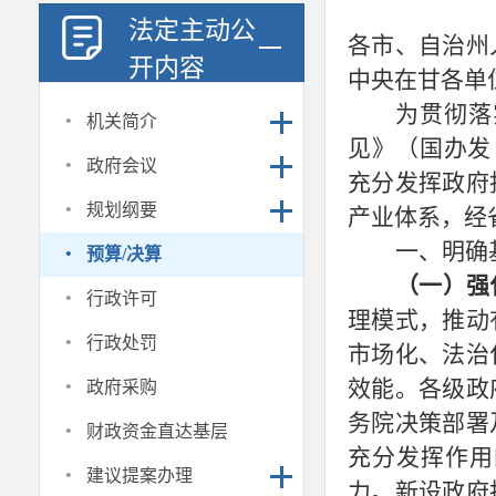
法定主动公
各市、自治州
开内容
中央在甘各单
·
为贯彻落
机关简介
见》（国办发
·
政府会议
充分发挥政府
·
规划纲要
产业体系，经
·
一、明确
预算/决算
（一）强
·
行政许可
理模式，推动
·
行政处罚
市场化、法治
·
效能。各级政
政府采购
·
务院决策部署
财政资金直达基层
充分发挥作用
·
建议提案办理
力。新设政府