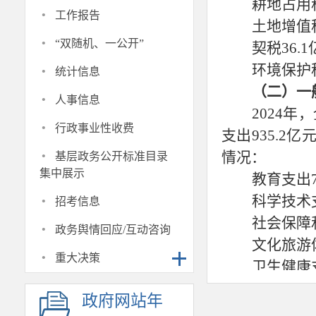
耕地占用
·
工作报告
土地增值
·
“双随机、一公开”
契税
36.
·
环境保护
统计信息
（二）一
·
人事信息
2024年
·
行政事业性收费
支出935.2亿
·
情况：
基层政务公开标准目录
集中展示
教育支出
·
科学技术
招考信息
社会保障
·
政务舆情回应/互动咨询
文化旅游
·
重大决策
卫生健康
节能环保
政府网站年
住房保障