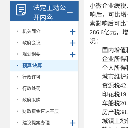
小微企业缓税
法定主动公
响后，可比增长
开内容
素影响后可比下
·
机关简介
286.6亿元
·
况：
政府会议
国内增值
·
规划纲要
企业所得
·
预算/决算
个人所得
·
城市维护
行政许可
资源税
4
·
行政处罚
印花税
1
·
政府采购
车船税
2
·
房产税
3
财政资金直达基层
·
城镇土地
建议提案办理