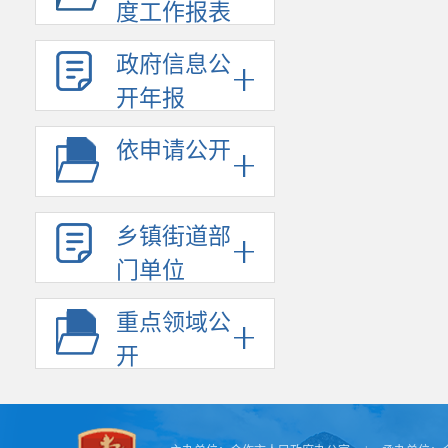
和发放工作，
度工作报表
金名额时，应
政府信息公
时，应向基础
开年报
五、此次
门要在预算管
依申请公开
依托预算管理
金管理使用的
六、请你
乡镇街道部
《财政部 教育
门单位
通知》（财教
理工作。
重点领域公
七、各级
开
门按职责加强
占、挪用、虚
算法》、《财