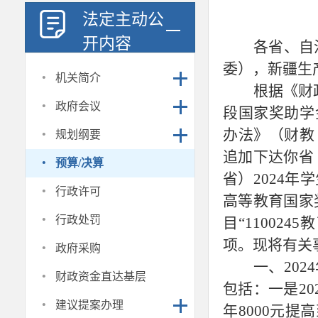
法定主动公
开内容
各省、自
委），新疆生
·
机关简介
根据《财
·
政府会议
段国家奖助学
·
办法》（财教
规划纲要
追加下达你省
·
预算/决算
省）2024年
·
行政许可
高等教育国家
·
行政处罚
目“11002
·
项。现将有关
政府采购
一、
20
·
财政资金直达基层
包括：一是2
·
建议提案办理
年8000元提