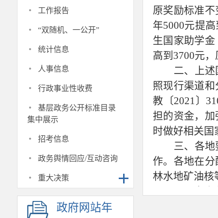
·
原奖励标准不
工作报告
年5000元提
·
“双随机、一公开”
生国家助学金
·
统计信息
高到3700元
·
人事信息
二、
上述
·
照现行渠道和
行政事业性收费
教〔
2021
·
基层政务公开标准目录
担的资金，加
集中展示
时做好相关国
·
招考信息
三、各地
·
政务舆情回应/互动咨询
作。各地在分
·
林水地矿油核
重大决策
四、各有
励名额和此次
政府网站年