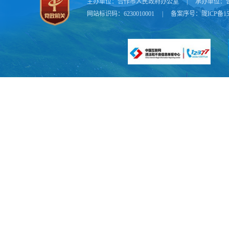
反映某项预算
主办单位：
合作市人民政府办公室
|
承办单位：
网站标识码：6230010001
|
备案序号：
陇ICP备15
分解为年度目
第四条 
效目标的编制
第五条 
算管理的资金
政府的转移支
第二章
管
第六条
财
（一）研
相匹配的绩效
机构库，开展
（二）组
本级预算资金