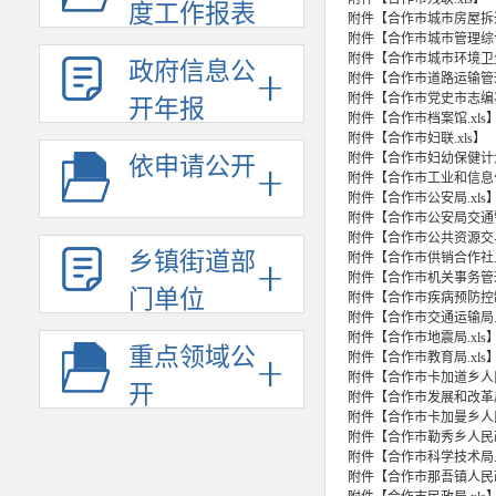
度工作报表
附件【
合作市城市房屋拆迁
附件【
合作市城市管理综合
附件【
合作市城市环境卫生
政府信息公
附件【
合作市道路运输管理局
附件【
合作市党史市志编纂
开年报
附件【
合作市档案馆.xls
附件【
合作市妇联.xls
】
附件【
合作市妇幼保健计划
依申请公开
附件【
合作市工业和信息化局
附件【
合作市公安局.xls
附件【
合作市公安局交通警
附件【
合作市公共资源交易
乡镇街道部
附件【
合作市供销合作社.x
附件【
合作市机关事务管理局
门单位
附件【
合作市疾病预防控制
附件【
合作市交通运输局.x
附件【
合作市地震局.xls
重点领域公
附件【
合作市教育局.xls
附件【
合作市卡加道乡人民
开
附件【
合作市发展和改革局.
附件【
合作市卡加曼乡人民
附件【
合作市勒秀乡人民政府
附件【
合作市科学技术局.x
附件【
合作市那吾镇人民政府