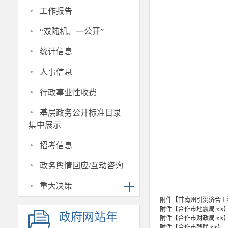
·
工作报告
·
“双随机、一公开”
·
统计信息
·
人事信息
·
行政事业性收费
·
基层政务公开标准目录
集中展示
·
招考信息
·
政务舆情回应/互动咨询
·
重大决策
附件【
甘南州引洮济合工程
附件【
合作市地震局.xls
政府网站年
附件【
合作市财政局.xls
附件【
合作市残联.xls
】