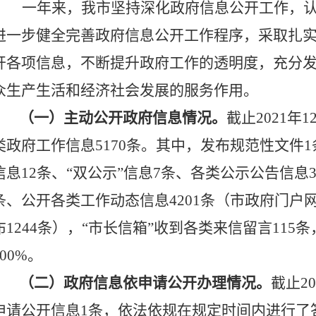
一年来，我市坚持深化政府信息公开工作
，
进一步健全完善政府信息公开工作程序，采取扎
开各项信息，不断提升政府工作的透明度，充分
众生产生活和经济社会发展的服务作用。
（一）主动公开政府信息情况。
截止
20
21
年
1
类政府工作信息
5170
条
。
其中，发布规范性文件
1
信息
12
条、
“双公示”信息
7
条、各类公示公告信息
条、公开各类工作动态信息
4201
条（市政府门户
布
1244
条），
“市长信箱”收到各类来信留言
115
条
100%
。
（二）政府信息依申请公开办理情况。
截止
20
申请公开信息
1条，依法依规在规定时间内
进行了