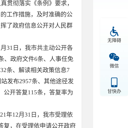
认真贯彻落实《条例》要求，
实的工作措施，及时准确的公
发挥了政府信息公开对人民群
无障碍
2
月
31
日，我市共主动公开各
条、政府文件
6
条、人事任免
微信
332
条、解读相关政策信息
7
网站发布
2957
条、其他途径发
甘快办
，公开答复
115
条，答复率为
21
年
12
月
31
日，
我市
受理依
答复
，
在
受理依申请公开政府