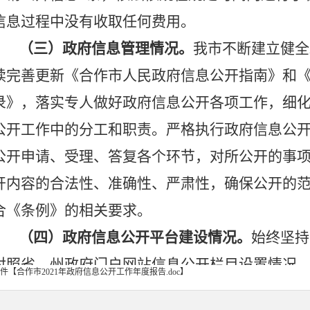
信息过程中没有收取任何费用。
（三）政府信息管理情况。
我市不断建立健全
续完善更新《合作市人民政府信息公开指南》和
录》，落实专人做好政府信息公开各项工作，细
公开工作
中
的分工和职责。严格执行政府信息公
公开申请、受理、答复各个环节，对所公开的事
开内容的合法性、准确性、严肃性，确保公开的
合《条例》的相关要求。
（四）政府信息公开平台建设情况。
始终坚持
对照省
、
州政府门户网站信息公开栏目设置情况
件【
合作市2021年政府信息公开工作年度报告.doc
】
重点领域信息公开专栏进行
了
升级完善，
新增
了
“