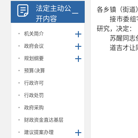
法定主动公
各乡镇（街道
开内容
接市委组
研究，决定：
·
机关简介
苏醒同志
·
政府会议
道吉才让
·
规划纲要
·
预算/决算
·
行政许可
·
行政处罚
·
政府采购
·
财政资金直达基层
·
建议提案办理