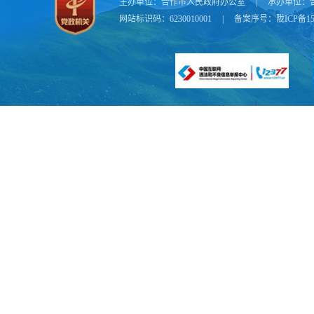
主办单位：
合作市人民政府办公室
|
承办单位：
租赁和商务服
网站标识码：6230010001
|
备案序号：
陇ICP备15
长
24.7%、1
社会工作增长
3.2%；居民
五、消费
前三季度
中，限额以上批
住餐业完成零售
零售业完成零售
元，增长0.4
长0.3%；乡
入5.91亿元
完成零售额12
发业完成销售额