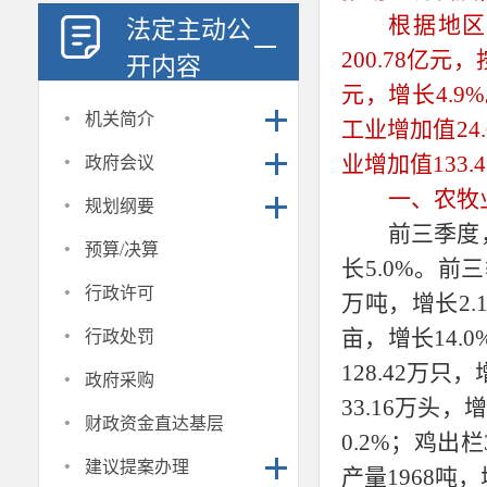
根据地
法定主动公
200.78亿
开内容
元，增长4.9
·
机关简介
工业增加值24
·
业增加值133.
政府会议
·
一、农牧
规划纲要
前三季度
·
预算/决算
长5.0%。前
·
行政许可
万吨，增长2.
·
亩，增长14.
行政处罚
·
128.42万只
政府采购
33.16万头，
·
财政资金直达基层
0.2%；鸡出栏
·
建议提案办理
产量1968吨，