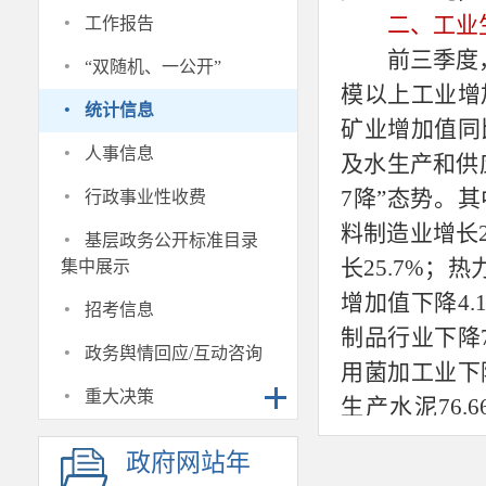
·
二、工业
工作报告
·
前三季度
“双随机、一公开”
模以上工业增加
·
统计信息
矿业增加值同比
·
人事信息
及水生产和供应
·
7降”态势。其
行政事业性收费
·
料制造业增长2
基层政务公开标准目录
长25.7%；
集中展示
·
增加值下降4.
招考信息
制品行业下降7
·
政务舆情回应/互动咨询
用菌加工业下降
·
重大决策
生产水泥76.
25.04亿千
政府网站年
州规模以上工业