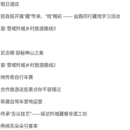
灯假日酒店
民政局开展“藏”传承、“戏”精彩 —— 益路同行藏戏学习活动
窗·雪域羚城乡村旅游路线3
秀
尼念卿 探秘神山之美
窗·雪域羚城乡村旅游路线2
藏地传奇自行车赛
来合作旅游这些景点你不容错过
：新建自驾车营地运营
传承“舌尖技艺”——探访羚城藏餐非遗工坊
勒秀桃花朵朵引客来