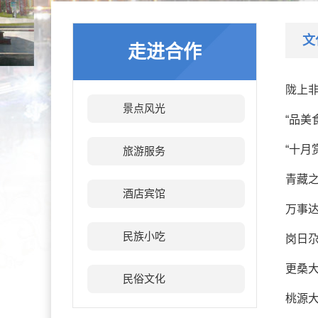
文
走进合作
陇上非
景点风光
“品美
“十月
旅游服务
青藏之
酒店宾馆
万事
民族小吃
岗日
更桑
民俗文化
桃源