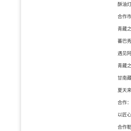
酥油
合作市
青藏之
蕃巴
遇见阿
青藏之
甘南
夏天
合作
以匠心
合作