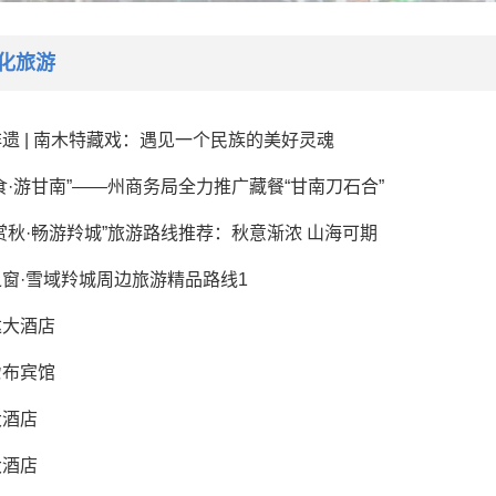
化旅游
遗 | 南木特藏戏：遇见一个民族的美好灵魂
食·游甘南”——州商务局全力推广藏餐“甘南刀石合”
赏秋·畅游羚城”旅游路线推荐：秋意渐浓 山海可期
窗·雪域羚城周边旅游精品路线1
达大酒店
尕布宾馆
大酒店
大酒店