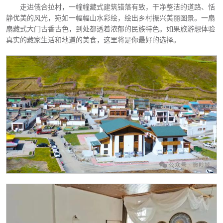
走进俄合拉村，一幢幢藏式建筑错落有致，干净整洁的道路、恬
静优美的风光，宛如一幅幅山水彩绘，绘出乡村振兴美丽图景。一扇
扇藏式大门古香古色，到处都透着浓郁的民族特色。如果旅游想体验
真实的藏家生活和地道的美食，这里将是你最好的选择。