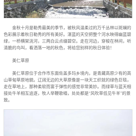
金秋十月是勒秀最美的季节，被秋风温柔过的万千丛林以斑斓的
色彩展示着秋日勒秀的所有美好。湛蓝的天空把整个河水映得幽蓝碧
绿，一桥横架洮河，三两白云点缀碧空。走在河边，穿梭在林间，听
清脆的鸟叫，看洒落一地的秋色，将给您别样的秋日体验！
美仁草原
美仁草原位于合作市东面佐盖多玛乡境内，是青藏高原少有的高
山草甸草原地貌。辽阔无边的大草原像是一块天工织就的绿色巨毯，
走在草地上，那种柔软而富于弹性的感觉非常美妙。而绿草与蓝天相
接处牛羊相互追逐，牧人举鞭歌唱，处处都是
“风吹草低见牛羊”的景
致。