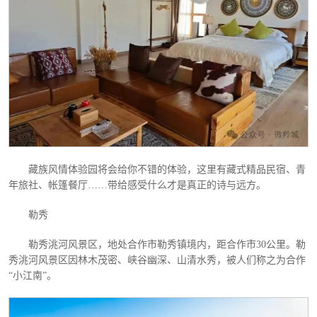
藏族风情体验园将会给你不错的体验，这里有藏式精品民宿、青
年旅社、帐篷餐厅
……带给感受什么才是真正的诗与远方。
勒秀
勒秀洮河风景区，地处合作市勒秀镇境内，距合作市
30公里。勒
秀洮河风景区因林木茂密、峡谷幽深、山清水秀，被人们称之为合作
“小江南”。