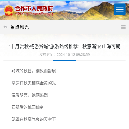
景点风光
“十月赏秋·畅游羚城”旅游路线推荐：秋意渐浓 山海可期
发布时间：2024-10-12 09:28:59
羚城的秋日，别致而舒展
草原在秋天铺满金黄的光
温暖明亮，饱满热烈
石壁后的桃园仙乡
笼罩在秋高气爽的天空下