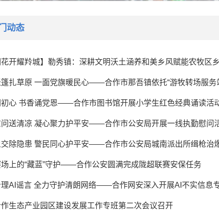
门动态
明花开耀羚城】勒秀镇：深耕文明沃土涵养和美乡风赋能农牧区
篷扎草原 一面党旗暖民心——合作市那吾镇依托“游牧转场服务
润初心 书香诵党恩——合作市图书馆开展小学生红色经典诵读活
慰问送清凉 凝心聚力护平安——合作市公安局开展一线执勤慰问
上交除隐患 警民同心护平安——合作市公安局城南派出所缉枪治
场上的“藏蓝”守护——合作公安圆满完成陇超联赛安保任务
理AI谣言 全力守护清朗网络——合作网安深入开展AI不实信息
合作生态产业园区建设发展工作专班第二次会议召开