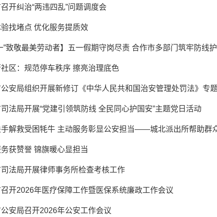
召开纠治“两违四乱”问题调度会
验找堵点 优化服务提质效
一”致敬最美劳动者】五一假期守岗尽责 合作市多部门筑牢防线
街社区：规范停车秩序 擦亮治理底色
市公安局组织开展新修订《中华人民共和国治安管理处罚法》专题
司法局开展“党建引领筑防线 全民同心护国安”主题党日活动
联手解救受困牦牛 主动服务彰显公安担当——城北派出所帮助群
务获赞誉 锦旗暖心显担当
市司法局开展律师事务所检查考核工作
召开2026年医疗保障工作暨医保系统廉政工作会议
公安局召开2026年公安工作会议