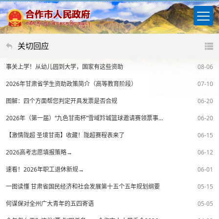
关切回应
事关上学！从幼儿园到大学，国家有这些资助
08-06
2026年甘肃省学生资助政策简介（高等教育阶段）
07-10
图解：四个方面帮您判定开具发票是否合规
06-20
2026年（第一届）“九色甘南杯”雪域羚城篮球邀请赛领票事宜通知
06-20
【激情陇超 圣境甘南】收藏！陇超赛程表来了
06-15
2026高考志愿填报策略→
06-12
速看！2026年职工退休新规→
06-01
一图读懂 甘肃省国民经济和社会发展第十五个五年规划纲要
05-15
何谋保对全州广大青年的五四寄语
05-05