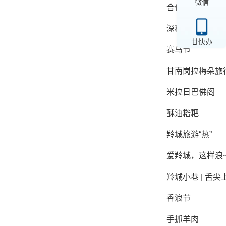
微信
合作市：活跃在
深秋遇初雪 美
甘快办
赛马节
甘南岗拉梅朵旅
米拉日巴佛阁
酥油糌粑
羚城旅游“热”
爱羚城，这样浪
羚城小巷 | 舌
香浪节
手抓羊肉