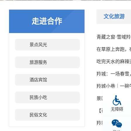
文化旅游
走进合作
青藏之窗·雪域
景点风光
在草原上奔跑，
吃完天水的麻辣
旅游服务
羚城：一场春雪，一
酒店宾馆
羚城小巷｜一碗
民族小吃
景区游玩，这份
无障碍
【花样羚城·清
民俗文化
羚城小巷 | 伴