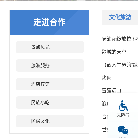
文化旅游
走进合作
酥油花绽放拉卜
景点风光
羚城的天空
【嵌入生命的“
旅游服务
烤肉
酒店宾馆
雪落远山
民族小吃
浪山季，一起去草
无障碍
合作市当周草原
民俗文化
世纪广场