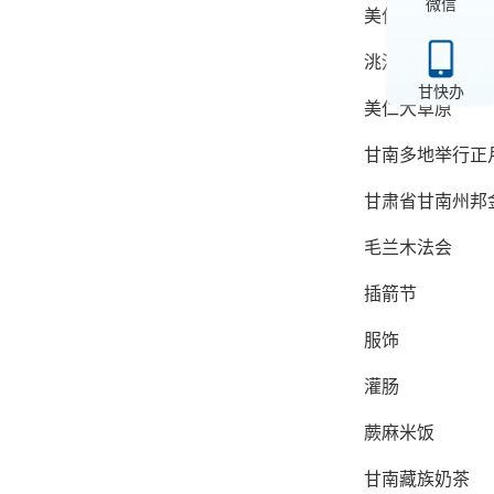
微信
美仁草原经幡隧
洮河景区
甘快办
美仁大草原
甘南多地举行正
甘肃省甘南州邦
毛兰木法会
插箭节
服饰
灌肠
蕨麻米饭
甘南藏族奶茶