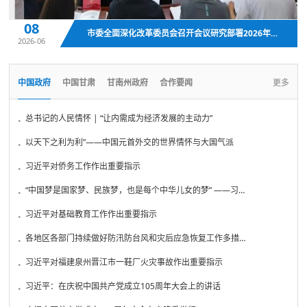
28
08
04
市委全面深化改革委员会召开会议研究部署2026年重点工作
石成娟调研督导部分乡镇街道重点工作
2026-06
2026-06
2026-06
中国政府
中国甘肃
甘南州政府
合作要闻
更多
.
总书记的人民情怀 | “让内需成为经济发展的主动力”
.
以天下之利为利”——中国元首外交的世界情怀与大国气派
.
习近平对侨务工作作出重要指示
.
“中国梦是国家梦、民族梦，也是每个中华儿女的梦” ——习近...
.
习近平对基础教育工作作出重要指示
.
各地区各部门持续做好防汛防台风和灾后应急恢复工作多措并举...
.
习近平对福建泉州晋江市一鞋厂火灾事故作出重要指示
.
习近平：在庆祝中国共产党成立105周年大会上的讲话