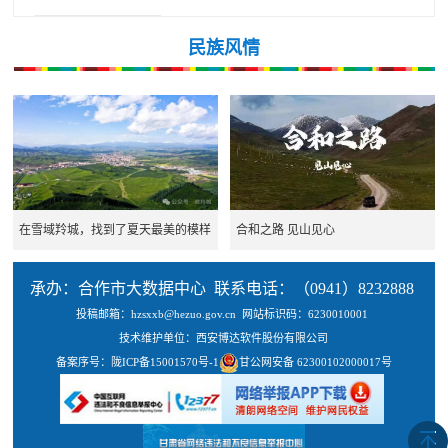
民族风情
在雪域羚城，找到了夏天最美的模样
合和之路 见山见心
承办：合作市大数据中心 联系电话：（0941）8232888
投稿邮箱：hzsxxb@hezuo.gov.cn
网站标识码：6230010001
技术维护单位：西安博达软件股份有限公司
备案序号：
陇ICP备15001570号-1
甘公网安备 62300102000017号