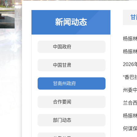
甘
新闻动态
杨振
中国政府
杨振林
202
中国甘肃
“香巴
甘南州政府
州委
合作要闻
兰合
杨振
部门动态
何谋保