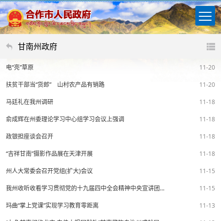
甘南州政府
电“亮”草原
11-20
扶贫干部当“货郎” 山村农产品有销路
11-20
马廷礼在我州调研
11-18
俞成辉在州委理论学习中心组学习会议上强调
11-18
政银担座谈会召开
11-18
“吉祥甘南”摄影作品展在天津开展
11-18
州人大常委会召开党组(扩大)会议
11-15
我州收听收看学习贯彻党的十九届四中全会精神中央宣讲团报告会
11-15
玛曲“掌上党课”实现学习教育零距离
11-13