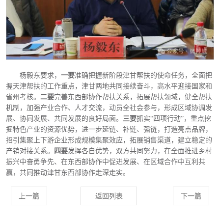
杨毅东要求，
一要
准确把握新阶段津甘帮扶的使命任务，全面把
握天津帮扶的工作重点，津甘两地共同接续奋斗，高水平迎接国家和
省州考核。
二要
完善东西部协作帮扶关系，拓展帮扶领域，健全帮扶
机制，加强产业合作、人才交流，动员全社会参与，形成区域协调发
展、协同发展、共同发展的良好局面。
三要
抓实
“四项行动”，重点挖
掘特色产业的资源优势，进一步延链、补链、强链，打造亮点品牌，
招引集聚上下游企业形成规模集聚效应，拓展销售渠道，建立稳定的
产销对接关系。
四要
发挥各自优势，双方共同努力，在全面推进乡村
振兴中奋勇争先、在东西部协作中促进发展、在区域合作中互利共
赢，共同推动津甘东西部协作走深走实。
上一篇
返回列表
下一篇