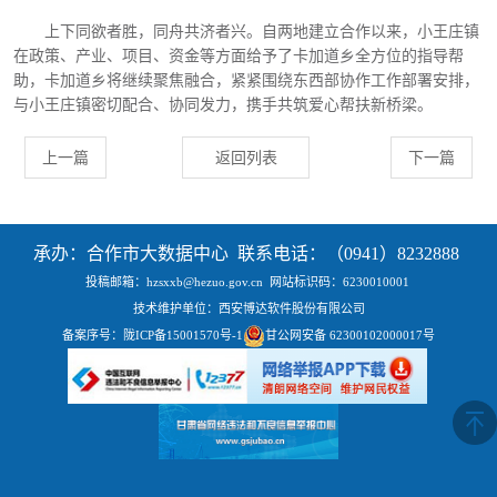
上下同欲者胜，同舟共济者兴。自两地建立合作以来，小王庄镇
在政策、产业、项目、资金等方面给予了卡加道乡全方位的指导帮
助，卡加道乡将继续聚焦融合，紧紧围绕东西部协作工作部署安排，
与小王庄镇密切配合、协同发力，携手共筑爱心帮扶新桥梁。
上一篇
返回列表
下一篇
承办：合作市大数据中心 联系电话：（0941）8232888
投稿邮箱：hzsxxb@hezuo.gov.cn
网站标识码：6230010001
技术维护单位：西安博达软件股份有限公司
备案序号：
陇ICP备15001570号-1
甘公网安备 62300102000017号