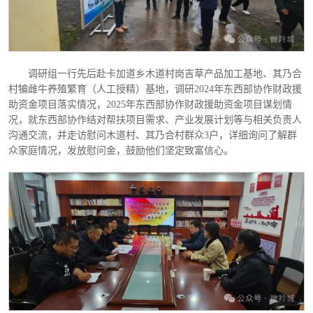
调研组一行先后赴卡加道乡木道村岗吉草产品加工基地、其乃合
村犏雌牛养殖繁育（人工授精）基地，调研
2024年东西部协作财政援
助资金项目落实情况，2025年东西部协作财政援助资金项目谋划情
况，就东西部协作结对帮扶项目需求、产业发展计划等与相关负责人
沟通交流，并走访慰问木道村、其乃合村群众3户，详细询问了解群
众家庭情况，发放慰问金，鼓励他们坚定致富信心。