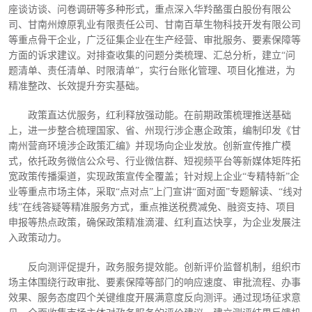
座谈访谈、问卷调研等多种形式，重点深入华羚酪蛋白股份有限公
司、甘南州燎原乳业有限责任公司、甘南百草生物科技开发有限公司
等重点骨干企业，广泛征集企业在生产经营、审批服务、要素保障等
方面的诉求建议。对排查收集的问题分类梳理、汇总分析，建立“问
题清单、责任清单、时限清单”，实行台账化管理、项目化推进，为
精准整改、长效提升夯实基础。
政策直达优服务，红利释放强动能。在前期政策梳理推送基础
上，进一步整合梳理国家、省、州现行涉企惠企政策，编制印发《甘
南州营商环境涉企政策汇编》并现场向企业发放。创新宣传推广模
式，依托政务微信公众号、行业微信群、短视频平台等新媒体矩阵拓
宽政策传播渠道，实现政策宣传全覆盖；针对规上企业
“专精特新”企
业等重点市场主体，采取“点对点”上门宣讲“面对面”专题解读、“线对
线”在线答疑等精准服务方式，重点推送税费减免、融资支持、项目
申报等热点政策，确保政策精准滴灌、红利直达快享，为企业发展注
入政策动力。
反向测评促提升，政务服务提效能。创新评价监督机制，组织市
场主体围绕行政审批、要素保障等部门的响应速度、审批流程、办事
效果、服务态度四个关键维度开展满意度反向测评。通过现场征求意