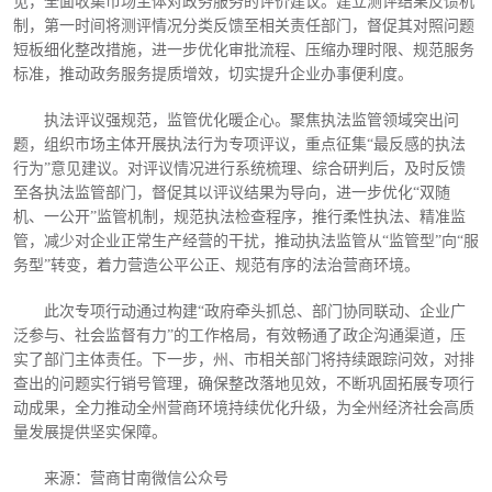
见，全面收集市场主体对政务服务的评价建议。建立测评结果反馈机
制，第一时间将测评情况分类反馈至相关责任部门，督促其对照问题
短板细化整改措施，进一步优化审批流程、压缩办理时限、规范服务
标准，推动政务服务提质增效，切实提升企业办事便利度。
执法评议强规范，监管优化暖企心。聚焦执法监管领域突出问
题，组织市场主体开展执法行为专项评议，重点征集
“最反感的执法
行为”意见建议。对评议情况进行系统梳理、综合研判后，及时反馈
至各执法监管部门，督促其以评议结果为导向，进一步优化“双随
机、一公开”监管机制，规范执法检查程序，推行柔性执法、精准监
管，减少对企业正常生产经营的干扰，推动执法监管从“监管型”向“服
务型”转变，着力营造公平公正、规范有序的法治营商环境。
此次专项行动通过构建
“政府牵头抓总、部门协同联动、企业广
泛参与、社会监督有力”的工作格局，有效畅通了政企沟通渠道，压
实了部门主体责任。下一步，州、市相关部门将持续跟踪问效，对排
查出的问题实行销号管理，确保整改落地见效，不断巩固拓展专项行
动成果，全力推动全州营商环境持续优化升级，为全州经济社会高质
量发展提供坚实保障。
来源：营商甘南微信公众号