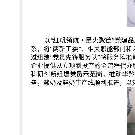
以
“红帆领航・星火聚链”党建
系，将“两新工委”、相关职能部门
过组建“党员先锋服务队”将服务阵
企业提供从立项到投产的全流程代办服
科研创新组建党员示范岗，推动华羚
垒，酸奶及鲜奶生产线顺利推进，以