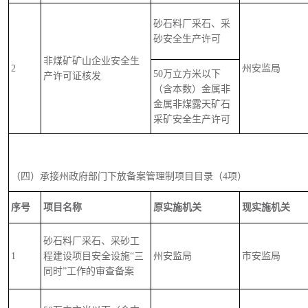
砂石料厂采石、采
砂安全生产许可
非煤矿矿山企业安全生
2
州安监局
50万立方米以下
产许可证核发
（含本数）金属非
金属非煤露天矿石
采矿安全生产许可
（四）承接州政府部门下放备案管理制项目目录（4项）
序号
项目名称
原实施机关
现实施机关
砂石料厂采石、采砂工
1
程建设项目安全设施“三
州安监局
市安监局
同时”工作的审查备案