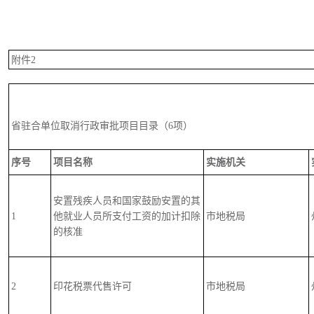
附件2
省驻合单位取消行政审批项目目录（6项）
序号
项目名称
实施机关
安置残疾人员和国家鼓励安置的其
1
他就业人员所支付工资的加计扣除
市地税局
的核准
2
印花税票代售许可
市地税局