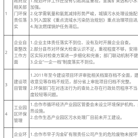
政府及
1.规划环评工作还没有引起高度重视，金属矿采选和小
相关部
加强。
1
门环保
2.化学需氧量和氨氮减排形势严峻，城镇污水处理设施
责任落
3.列入国家《重点流域水污染防治规划》重点治理项目
实
4.淘汰燃煤锅炉任务滞后。
企业自
1.企业主体责任落实不到位、没有及时开展企业自查。
查整改
2.部分县市对环保大检查认识不足，重视程度不够，安
2
工作方
区实际对检查方案进一步细化和完善；部门联动机制不健
面
3.企业“一企一档”制度落实不到位。
1.2011年至今建设项目环评审批相关档案存档不全面，
建设项
收意见等存档不规范，部分省上审批项目归档不完整。
3
目管理
2.环保部门在对违法行为的查处上存在行政处罚程序不
度较轻等问题。
1.合作市循环经济产业园区管委会未设立环境保护机构
工业园
热设施。
4
区环保
2.合作生态产业园区污水处理厂目前未开工建设。
管理
企业环
1.合作市早子沟金矿有限责任公司产生的危险废物未按