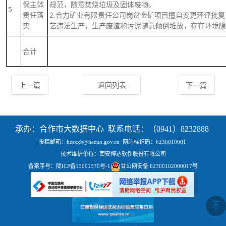
保主体
规范，随意焚烧垃圾及固体废物。
5
责任落
2.合力矿业有限责任公司岗岔金矿项目擅自变更环评批
实
艺违法生产，生产废渣和污泥随意倾倒堆放，存在环境隐
合计
上一篇
返回列表
下一篇
承办：合作市大数据中心 联系电话：（0941）8232888
投稿邮箱：hzsxxb@hezuo.gov.cn
网站标识码：6230010001
技术维护单位：西安博达软件股份有限公司
备案序号：
陇ICP备15001570号-1
甘公网安备 62300102000017号