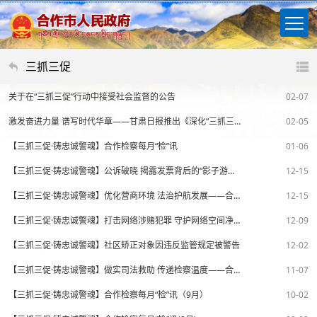
三抓三促
关于在“三抓三促”行动中接受社会监督的公告
02-07
激发奋进力量 谱写时代华章——甘肃日报推出《深化“三抓三促”行动》特别报道
02-05
【三抓三促·铸忠诚警魂】合作检察每月“检”讯
01-06
【三抓三促·铸忠诚警魂】公诉破晓 揭露发票背后的“影子游戏”——由合作市检察院提起公诉的合作市首例虚开增值税专用发票案开庭审理
12-15
【三抓三促·铸忠诚警魂】优化营商环境 法治护航发展——合作市人民检察院组织干警赴合作市电子商务公共服务中心开展普法宣传活动
12-15
【三抓三促·铸忠诚警魂】打击网络涉赌犯罪 守护网络空间净土——合作市人民检察院对一起开设赌场案出庭支持公诉
12-09
【三抓三促·铸忠诚警魂】社区矫正对象因违反监管规定被警告
12-02
【三抓三促·铸忠诚警魂】做实司法救助 传递检察温度——合作市人民检察院举行国家司法救助案件不公开听证会暨司法救助金发放仪式
11-07
【三抓三促·铸忠诚警魂】合作检察每月“检”讯（9月）
10-02