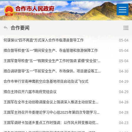
合作要闻
何谋保以“四不两直”方式深入合作市临潭县督导工作
05-04
措白督导检查“五一”期间安全生产、寺庙管理和旅游保障工作
05-04
王国军督导检查“五一”假期安全生产工作时强调 紧绷“安全弦” 严把“安全关” 切实保障人民群众生命财产安全和社会大局稳定
05-04
措白调研督导“五一”节前安全生产、市场保供、项目建设等工作
04-30
合作市举行甘南神鹰航空应急基地项目启动及试飞仪式
04-29
措白主持召开六届市政府党组会议
04-29
王国军在全市主动创稳调度会议上强调深入推进主动创安主动创稳各项措施落实落地全力保障群众安居乐业 幸福生活
04-28
王国军主持召开市委理论学习中心组2025年第四次专题学习会议
04-28
王国军调研卡加道乡重点工作时强调：以作风大转变推动优势产业大发展和基层社会治理能力水平大提升
04-23