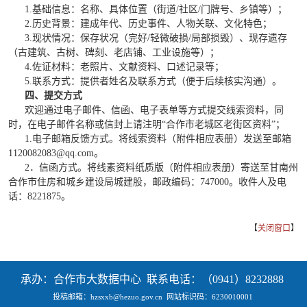
1.基础信息：名称、具体位置（街道/社区/门牌号、乡镇等）；
2.历史背景：建成年代、历史事件、人物关联、文化特色；
3.现状情况：保存状况（完好/轻微破损/局部损毁）、现存遗存
（古建筑、古树、碑刻、老店铺、工业设施等）；
4.佐证材料：老照片、文献资料、口述记录等；
5.联系方式：提供者姓名及联系方式（便于后续核实沟通）。
四、提交方式
欢迎通过电子邮件、信函、电子表单等方式提交线索资料，同
时，在电子邮件名称或信封上请注明
“合作市老城区老街区资料”；
1.电子邮箱反馈方式。将线索资料（附件相应表册）发送至邮箱
1120082083@qq.com。
2．信函方式。将线素资料纸质版（附件相应表册）寄送至甘南州
合作市住房和城乡建设局城建股，邮政编码：747000。收件人及电
话：8221875。
【
关闭窗口
】
承办：合作市大数据中心 联系电话：（0941）8232888
投稿邮箱：hzsxxb@hezuo.gov.cn
网站标识码：6230010001