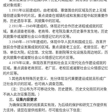
或对象线索：
1.1911年以前建成的，由老城墙、寨堡围合的区域及历史上无城
墙但建设集中的片区。重点调查在城镇形成和发展过程中起到重要作
用、历史遗存丰富、风貌集中的区域。
2.1911年—1949年建成的，体现近代合作历史进程或成就的区
域。重点调查老街巷、老商埠、老宅院及重大历史事件发生地，历史
风貌集中或凝聚社会公众情感记忆的片区等。
3.1949年—1978年建成的，体现中华人民共和国成立后、改革开
放前合作建设发展成就的区域。重点调查老工业区、老居住区、老广
场、单位大院，纪念馆、文化馆、影剧院等文化设施及周边地区，历
史风貌集中或凝聚社会公众情感记忆的片区等。
4.1978年以来，体现改革开放和社会主义现代化合作建设成就的
区域。重点调查老商贸区、老厂区、老校区或凝聚社会公众情感记忆
的片区等。
5.
其他具有特殊历史意义、充分体现当代重要建设成就且形成广
泛社会共识的区域，也可纳入调查范围。
（注：已公布为不可移动文物、历史建筑、历史文化街区的对象
不纳入此次征集范围。）
三、征集内容要求
为确保征集到的线索真实有效，为后续的保护和研究工作提供有
力支持，请您在提供线索时，尽可能包含以下信息：