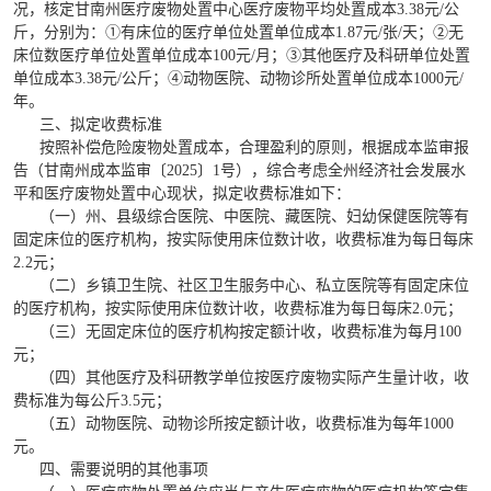
况，核定甘南州医疗废物处置中心医疗废物平均处置成本3.38
元/公
斤，分别为：
①有床位的医疗单位处置单位成本1.87
元/张/天；
②无
床位数医疗单位处置单位成本100
元/月；
③其他医疗及科研单位处置
单位成本3.38
元/公斤；
④动物医院、动物诊所处置单位成本1000
元/
年。
三、拟定收费标准
按照补偿危险废物处置成本，合理盈利的原则，根据成本监审报
告（甘南州成本监审〔2025〕1号），综合考虑全州经济社会发展水
平和医疗废物处置中心现状，拟定收费标准如下：
（一）州、县级综合医院、中医院、藏医院、妇幼保健医院等有
固定床位的医疗机构，按实际使用床位数计收，收费标准为每日每床
2.2元；
（二）乡镇卫生院、社区卫生服务中心、私立医院等有固定床位
的医疗机构，按实际使用床位数计收，收费标准为每日每床2.0元；
（三）无固定床位的医疗机构按定额计收，收费标准为每月100
元；
（四）其他医疗及科研教学单位按医疗废物实际产生量计收，收
费标准为每公斤3.5元；
（五）动物医院、动物诊所按定额计收，收费标准为每年1000
元。
四、需要说明的其他事项