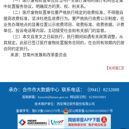
（一）医疗废物处置单位应当与产生医疗废物的医疗机构签定集
中处置服务协议，明确双方的责、权、利关系。
（二）医疗废物处置单位要严格执行核定的收费标准，不得擅自
提高收费标准，坚决杜绝乱收费行为。要严格执行收费公示制度，在
业务办理地点的显著位置公示收费项目、收费标准、收费依据、计费
单位、投诉电话等内容，主动接受社会和有关部门的监督。
（三）本文自发文之日起执行，执行期间如遇有关政策调整，从
其规定。此前已签订医疗废物处置服务合同的，在合同有效期内仍按
合同约定执行。
来源：甘南州发展和改革委员会
【
关闭窗口
】
承办：合作市大数据中心 联系电话：（0941）8232888
投稿邮箱：hzsxxb@hezuo.gov.cn
网站标识码：6230010001
技术维护单位：西安博达软件股份有限公司
备案序号：
陇ICP备15001570号-1
甘公网安备 62300102000017号