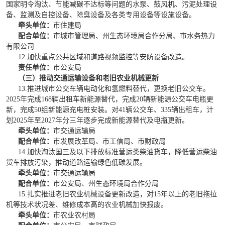
国家明令淘汰、节能减碳不达标等问题的水泵、鼓风机、污泥处理设
备、监测及自控设备、除臭设备及各类专用设备等设施设备。
牵头单位：
市住建局
配合单位：
市城市管理局、州生态环境局合作分局、市水务热力
有限公司
12.加快重点公共区域和道路视频监控等安防设备改造。
责任单位：
市公安局
（
三）推动交通运输设备和老旧农业机械更新
13.
推进城市公交车辆电动化和氢燃料替代，更换老旧公交车。
2025年完成168辆出租车新能源替代
，
完成20辆新能源公交车电瓶更
新
，
完成50组新能源充电桩安装。
对41辆公交车、335辆出租车，计
划2025年至2027年分三年逐步完成新能源替代及电瓶更新。
牵头单位：
市交通运输局
配合单位：
市发展改革局、市工信局、市财政局
14.加快淘汰国三及以下排放标准营运类柴油货车，降低营运柴油
货车排放污染，推动道路运输绿色低碳发展。
牵头单位：
市交通运输局
配合单位：
市公安局、州生态环境局合作分局
15.扎实推进老旧农业机械设备更新改造，对15年以上的老旧拖拉
机等技术状况差、维修成本高的农业机械加快报废。
牵头单位：
市农业农村局