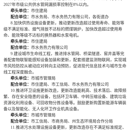
20
27
年市级公共供水管网漏损率控制在8%以内。
牵头单位：
市住建局
配合单位：
市水务局、市水务热力有限公司，各街道办
8.加快供热设施设备更新，推动更新改造超过使用寿命、能效等
级不满足标准、烟气排放不达标的燃煤锅炉，加快改造超过使用寿
命、能效等级不达标的换热器和水泵电机。
牵头单位：
市住建局
配合单位：
市水务热力有限公司
9.建设城市生命线工程，推进排水管网、桥梁隧道、窖井盖等完
善配套物联智能感知设备加装和更新，配套搭建监测物联网，实现城
市风险防控从被动应对转向主动预防，促进现代信息技术与城市生命
线工程深度融合。
牵头单位：
市城市管理局
配合单位：
市住建局、市工信局、市水务热力有限公司
10.推进环卫设施更新改造，更新改造能耗高、技术落后、故障频
繁、存在安全隐患的设备，包括环卫车辆、中转压缩设备、建筑垃圾
资源化利用设备、可回收物分拣设备等。鼓励更新购置新能源车辆装
备以及智能化、无人化环卫作业机具设备。
牵头单位：
市城市管理局
配合单位：
市工信局、市商务局、州生态环境局合作分局
11.推进污水处理设施设备更新，更新改造存在不满足标准规定、