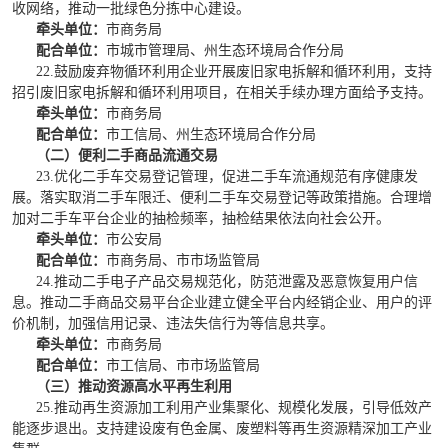
收网络，推动一批绿色分拣中心建设。
牵头单位：
市商务局
配合单位：
市城市管理局、州生态环境局合作分局
22.鼓励废弃物循环利用企业开展废旧家电拆解和循环利用，支持
招引废旧家电拆解和循环利用项目，在相关手续办理方面给予支持。
牵头单位：
市商务局
配合单位：
市工信局、州生态环境局合作分局
（二）便利二手商品流通交易
23.优化二手车交易登记管理，促进二手车流通规范有序健康发
展。落实取消二手车限迁、便利二手车交易登记等政策措施。合理增
加对二手车平台企业的抽检频率，抽检结果依法向社会公开。
牵头单位：
市公安局
配合单位：
市商务局、市市场监管局
24.推动二手电子产品交易规范化，防范泄露及恶意恢复用户信
息。推动二手商品交易平台企业建立健全平台内经销企业、用户的评
价机制，加强信用记录、违法失信行为等信息共享。
牵头单位：
市商务局
配合单位：
市工信局、市市场监管局
（三）推动资源高水平再生利用
25.推动再生资源加工利用产业集聚化、规模化发展，引导低效产
能逐步退出。支持建设废有色金属、废塑料等再生资源精深加工产业