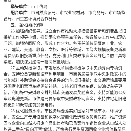
集群。
牵头单位：
市工信局
配合单位：
市自然资源局、市农业农村局、市商务局、市市场监
管局、州生态环境局合作分局
五、强化组织保障
26.加强组织领导。成立合作市推动大规模设备更新和消费品以旧
换新工作领导小组，推动落实各项重点任务，协调解决工作中出现的
问题，加强协同配合，形成工作合力。各责任单位要聚焦工业、农
业、建筑、交通、教育、文旅、医疗等领域，围绕大规模设备更新和
消费品以旧换新重点任务，充分利用各类政策资金及绿色金融工具等
渠道，加快谋划建设一批高质量项目。
27.主动对接争取。市发展改革局要积极争取中央预算内专项资
金，支持设备更新和循环利用项目；市商务局要争取中央财政安排的
节能减排补助资金支持符合条件的汽车以旧换新；市交通运输局要用
好国家老旧营运车辆更新补贴，支持老旧运输车辆、柴油货车等更
新，利用好中央财政安排的城市交通发展奖励资金，支持新能源公交
车及电池更新。市住建局要争取中央财政补助资金，支持住宅老旧电
梯更新和既有建筑加装电梯。
28.优化服务水平。市税务局要落实好国家对节能节水、环境保
护、安全生产专用设备和数字化智能化改造税收优惠政策，
推广资源
回收企业向自然人报废产品出售者和已备案汽车销售企业从自然人处
购进二手车“反向开票”做法
，严格执行再生资源回收企业增值税简易