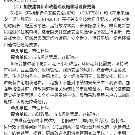
态环境局合作分局
（二）加快建筑和市政基础设施领域设备更新
5.
按照《电梯制造与安装安全规范》（CB/T7588）和《在用电梯
安全评估规范》（GB/T42615）等相关安全技术标准要求，对投入使
用时间长、配置水平低、运行故障率高、安全隐患突出、群众更新意
愿强烈的住宅电梯，结合隐患排查或安全风险评估情况进行更新、改
造或大修，更新后须满足经济适用、安全耐久、运行平稳、绿色环保
和通信畅通等要求。
牵头单位：
市住建局
配合单位：
市市场监管局，各街道办
6.结合推进城市更新、老旧小区改造，适应老龄化需要，坚持政
府引导、业主自愿、属地管理、规范安全的原则，综合考虑居民意
愿、住宅结构条件、使用功能、安全经济等因素，统筹安排、稳步推
进既有住宅加装电梯，工程施工不能对原结构安全产生不利影响。加
强新增设井道、疏散通道等相关构筑物的审批和验收，电梯加装前应
落实好使用管理、安全维护等责任主体。鼓励采取平层入户方式加装
电梯，实现无障碍通行。
牵头单位：
市住建局
配合单位：
市财政局、市市场监管局，各街道办
7.推进存在影响水质达标、老旧破损、国家明令淘汰、能耗高、
运行效率低等问题的供水（加压调蓄）设施设备升级改造，逐步淘汰
以上的铸铁管、钢管，更新改造老旧供水管网40
公里以上，力争到