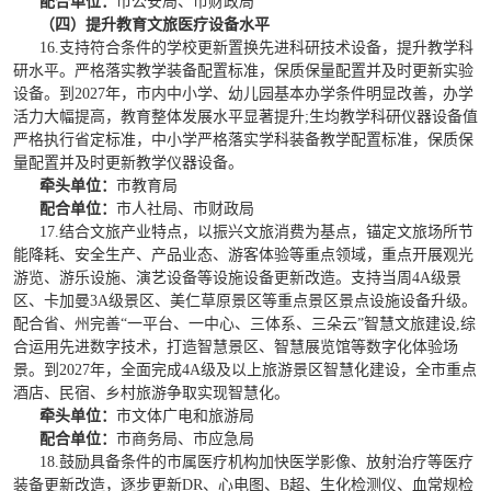
配合单位：
市公安局、市财政局
（四）提升教育文旅医疗设备水平
16.
支持符合条件的学校更新置换先进科研技术设备，提升教学科
研水平。严格落实教学装备配置标准，保质保量配置并及时更新实验
设备。到2027年，市内中小学、幼儿园基本办学条件明显改善，办学
活力大幅提高，教育整体发展水平显著提升;生均教学科研仪器设备值
严格执行省定标准，中小学严格落实学科装备教学配置标准，保质保
量配置并及时更新教学仪器设备。
牵头单位：
市教育局
配合单位：
市人社局、市财政局
17.结合文旅产业特点，以振兴文旅消费为基点，锚定文旅场所节
能降耗、安全生产、产品业态、游客体验等重点领域，重点开展观光
游览、游乐设施、演艺设备等设施设备更新改造。支持当周4A级景
区、卡加曼3A级景区、美仁草原景区
等重点景区景点设施设备升级。
配合省、州完善“一平台、一中心、三体系、三朵云”智慧文旅建设,综
合运用先进数字技术，打造智慧景区、智慧展览馆等数字化体验场
景。到2027年，全面完成4A级及以上旅游景区智慧化建设，全市重点
酒店、民宿、乡村旅游争取实现智慧化。
牵头单位：
市文体广电和旅游局
配合单位：
市商务局、市应急局
18.鼓励具备条件的市属医疗机构加快医学影像、放射治疗等医疗
装备更新改造，逐步
更新DR、心电图、B超、生化检测仪、血常规检