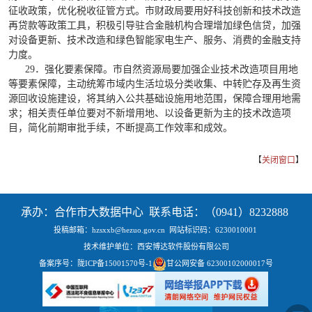
征收政策，优化税收征管方式。市财政局要用好科技创新和技术改造
再贷款等政策工具，积极引导驻合金融机构合理增加绿色信贷，加强
对设备更新、技术改造和绿色智能家电生产、服务、消费的金融支持
力度。
29．强化要素保障。市自然资源局要加强企业技术改造项目用地
等要素保障，主动统筹市域内生活垃圾分类收集、中转贮存及再生资
源回收设施建设，将其纳入公共基础设施用地范围，保障合理用地需
求；相关责任单位要对不新增用地、以设备更新为主的技术改造项
目，简化前期审批手续，不断提高工作效率和成效。
【
关闭窗口
】
承办：合作市大数据中心 联系电话：（0941）8232888
投稿邮箱：hzsxxb@hezuo.gov.cn
网站标识码：6230010001
技术维护单位：西安博达软件股份有限公司
备案序号：
陇ICP备15001570号-1
甘公网安备 62300102000017号