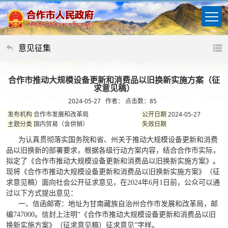
意见征集
合作市推动大规模设备更新和消费品以旧换新实施方案（征
求意见稿）
2024-05-27 作者： 点击数：
85
合作市发展和改革局
2024-05-27
发布机构
公开日期
国内贸易（含供销）
主题分类
失效日期
为认真贯彻落实国务院和省、州关于
推动大规模设备更新和消费
品以旧换新的部署要求，根据各级行动方案内容，
结合合作市实际，
拟
定了
《
合作市推动大规模设备更新和消费品以旧换新实施方案
》
。
现将
《
合作市推动大规模设备更新和消费品以旧换新实施方案
》
（征
求意见稿）面向社会公开征求意见
，
在20
24
年
6
月
1
日前，公众可以通
过以下方式提出意见：
一、信函邮寄：地址为甘南藏族自治州
合作市发展和改革局
，邮
编747000。信封上注明“
《
合作市推动大规模设备更新和消费品以旧
换新实施方案
》
（征求意见稿）征求意见”字样。