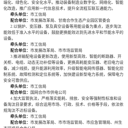
端化、绿色化、安全化水平。推动装备制造业数字化、网络化、智能
化改造，推广应用新一代信息技术，提升全流程互联互通能力。
牵头单位：
市工信局
配合单位：
市发展改革局、甘南合作生态产业园区管委会
2.以锅炉、变压器、泵及真空设备等用能设备为重点，逐步淘汰
能效低于准入水平的设备，鼓励更换能效达到先进水平和节能水平的
设备。
牵头单位：
市工信局
配合单位：
市发展改革局、市市场监管局
3.推进输配电设备更新改造，使用新型高效、智能的断路器、开
关柜、电缆、动态无功补偿等设备，更换高耗能变压器、老旧电力设
备，减少线损，提升能源利用效率，升级智能电网传感器、智能化控
制系统、故障检测和定位系统等，加快建设新型电力系统，保障电力
安全可靠供应。
牵头单位：
市工信局
配合单位：
国网合作市供电公司
4.加大监管执法，严格落实能耗、排放、安全等强制性标准和设
备淘汰目录要求，综合运用市场、行政、技术、价格等手段，依法依
规淘汰不达标设备。
牵头单位：
市工信局
配合单位：
市发展改革局、市市场监管局、市应急管理局、州生