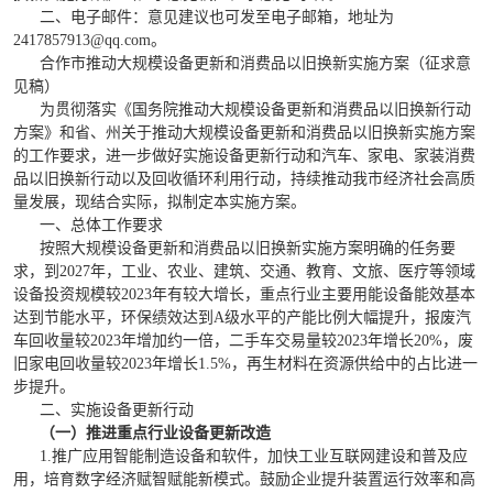
二、电子邮件：意见建议也可发至电子邮箱，地址为
2417857913@qq.com。
合作市推动大规模设备更新和消费品
以旧换新实施方案
（征求意
见稿）
为贯彻落实《国务院推动大规模设备更新和消费品以旧换新行动
方案》和省、州关于推动大规模设备更新和消费品以旧换新实施方案
的工作要求，进一步做好实施设备更新行动和汽车、家电、家装消费
品以旧换新行动以及回收循环利用行动，持续推动我市经济社会高质
量发展，现结合实际，拟制定本实施方案。
一、总体工作要求
按照大规模设备更新和消费品以旧换新实施方案明确的任务要
求，
到2027年，工业、农业、建筑、交通、教育、文旅、医疗等领域
设备投资规模较202
3
年有较大增长，重点行业主要用能设备能效基本
达到节能水平，环保绩效达到A级水平的产能比例大幅提升，报废汽
车回收量较2023年增加约一倍，二手车交易量较2023年增长
20%，废
旧家电回收量较2023年增长1.5%，再生材料在资源供给中的占比进一
步提升。
二、实施设备更新行动
（一）推进重点行业设备更新改造
1.推广应用智能制造设备和软件，加快工业互联网建设和普及应
用，培育数字经济赋智赋能新模式。鼓励企业提升装置运行效率和高