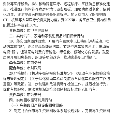
测仪等医疗设备。推进移动智慧医疗、远程诊疗、医院信息标准化建
设。推进医疗机构补齐病房环境与设备短板，加强病房适老化、便利
化改造，逐步提高医院病房设备配置标准。加大对市人民医院购置
CT、核磁等大型医疗设备支持力度，到2027年，各医疗卫生机构装备
配置达标率达到100%。
责任单位：
市卫生健康局
三、实施汽车、家电和家装消费品以旧换新行动
19
．落实国家激励政策，开展汽车和家电以旧换新促销活动，推
动汽车换“能”，逐步提高新能源汽车、节能型汽车销售占比；推动家
电换“智”，促进家电消费向智能化、绿色化、低碳化方向发展。鼓励
居民开展旧房装修、厨卫等局部改造，推动家装厨卫“焕新”。
牵头单位：
市商务局
配合单位：
市财政局
20.严格执行《机动车强制报废标准规定》《机动车环保检验合格
标志管理规定》《关于深化机动车检验制度改革优化车检服务工作的
意见》等政策，进一步加强和改进机动车检验工作，规范检验行为，
优化车检服务，依法依规淘汰符合强制报废标准的老旧汽车。
责任单位：
市公安局
四、实施回收循环利用行动
（一）完善废旧产品设备回收网络
21.制定《合作市再生资源回收体系建设规划》，完善再生资源回