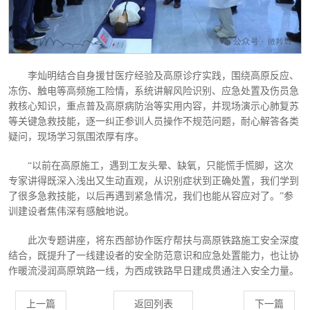
李灿明结合自身援甘医疗经验及高原诊疗实践，围绕高原反应、
冻伤、触电等高频施工险情，系统讲解风险识别、应急处置及伤员急
救核心知识，重点普及高原病防治等实用内容，并现场演示心肺复苏
等关键急救技能，逐一纠正参训人员操作不规范问题，耐心解答各类
疑问，现场学习氛围浓厚有序。
“以前在高原施工，遇到工友头晕、缺氧，只能慌手慌脚，这次
专家讲得既深入浅出又生动直观，从识别症状到正确处置，我们学到
了很多急救技能，以后再遇到紧急情况，我们也能从容应对了。”参
训建设者焦伟深有感触地说。
此次专题讲座，将东西部协作医疗帮扶与高原铁路施工安全深度
结合，既提升了一线建设者的安全防范意识和应急处置能力，也让协
作暖流浸润高原筑路一线，为西成铁路早日建成贯通注入安全力量。
上一篇
返回列表
下一篇