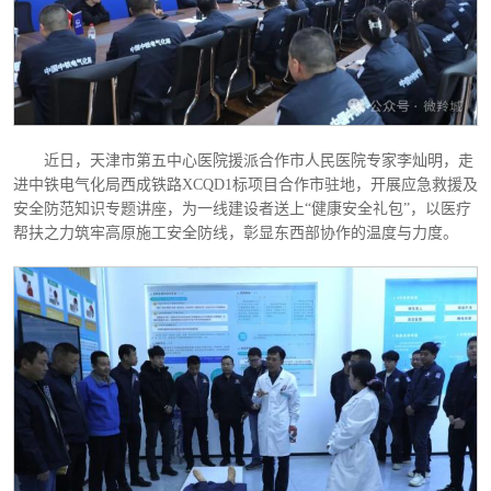
近日，天津市第五中心医院援派合作市人民医院专家李灿明，走
进中铁电气化局
西成铁路
XCQD1标项目合作市驻地，开展应急救援及
安全防范知识专题讲座，为一线建设者送上“健康安全礼包”，以医疗
帮扶之力筑牢高原施工安全防线，彰显东西部协作的温度与力度。