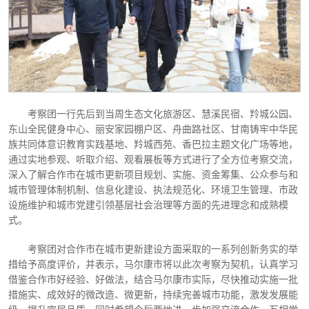
考察团一行先后到当周生态文化旅游区、慧溪民宿、羚城公园、
东山全民健身中心、丽安家园棚户区、舟曲路社区、甘南铸牢中华民
族共同体意识教育实践基地、羚城西苑、香巴拉主题文化广场等地，
通过实地参观、听取介绍、观看展板等方式进行了全方位考察交流，
深入了解合作市在城市更新项目规划、实施、资金筹集、公众参与和
城市管理体制机制、信息化建设、执法规范化、环境卫生管理、市政
设施维护和城市党建引领基层社会治理等方面的先进理念和成熟模
式。
考察团对合作市在城市更新建设方面采取的一系列创新务实的举
措给予高度评价，并表示，马尔康市将以此次考察为契机，认真学习
借鉴合作市好经验、好做法，结合马尔康市实际，尽快推动实施一批
措施实、成效好的微改造、微更新，持续完善城市功能，激发发展能