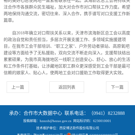
裕的美好心愿使两地一直紧密联系在一起。滨海新区总工会将持续关
注合作市各族群众民生福祉，加大对合作市对口帮扶工作力度。希望
两地保持沟通交流，密切往来、深入合作，携手谱写对口支援工作新
篇章。
自
2018年确立对口帮扶关系以来，天津市滨海新区总工会以高度
的政治自觉和责任担当，多层次开展支援工作、多领域实施援建项
目，在我市工会干部培训、“职工之家”、户外劳动者驿站、高原氧吧
建设等方面给予了无私援助，双向交流不断走向深入，支援帮扶结出
累累硕果，为我市高海拨地区一线职工创造安心、舒心、放心的生活
和工作条件打基础，让涉藏地区职工群众更深感受到工会干部是最可
信赖的娘家人、贴心人，使两地工会对口援助工作取得更大实效。
上一篇
返回列表
下一篇
承办：合作市大数据中心 联系电话：（0941）8232888
投稿邮箱：hzsxxb@hezuo.gov.cn
网站标识码：6230010001
技术维护单位：西安博达软件股份有限公司