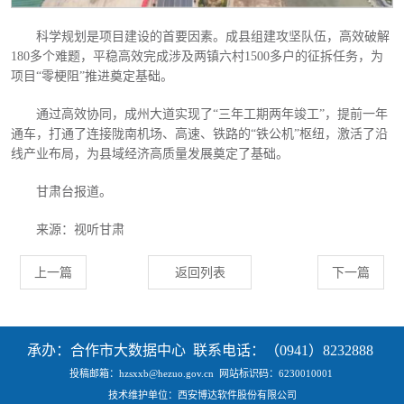
科学规划是项目建设的首要因素。成县组建攻坚队伍，高效破解
180多个难题，平稳高效完成涉及两镇六村1500多户的征拆任务，为
项目“零梗阻”推进奠定基础。
通过高效协同，成州大道实现了
“三年工期两年竣工”，提前一年
通车，打通了连接陇南机场、高速、铁路的“铁公机”枢纽，激活了沿
线产业布局，为县域经济高质量发展奠定了基础。
甘肃台报道。
来源：视听甘肃
上一篇
返回列表
下一篇
承办：合作市大数据中心 联系电话：（0941）8232888
投稿邮箱：hzsxxb@hezuo.gov.cn
网站标识码：6230010001
技术维护单位：西安博达软件股份有限公司