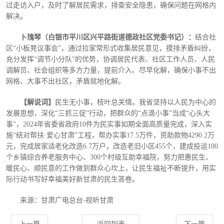
过走访入户，及时了解居民需求，排查安全隐患，确保问题在网格内
解决。
卜瑰琴（白银市平川区兴平路街道德政社区党委书记）：
结合社
区
“小板凳议事会”，通过拉家常形式收集居民意见，摸排矛盾纠纷，
充分发挥“调节小分队”的优势，协调居民代表、社区工作人员、人民
调解员、社会组织等多方力量，提前介入、尽早化解，确保小事不出
网格、大事不出社区，矛盾就地化解。
【解说词】
民生无小事，枝叶总关情。我省坚持以人民为中心的
发展思想，深化
“三抓三促”行动，把群众的“点滴小事”当成“心头大
事”，2024年省委省政府10件为民实事如期全面高质量完成，深入实
施“结对帮扶·爱心甘肃”工程，帮办实事17.5万件，资助款物4290.2万
元，完成居家适老化改造6.7万户，改造老旧小区455个，建成投运100
个乡镇综合养老服务中心、300个村级互助幸福院，努力把惠民生、
暖民心、顺民意的工作做到群众心坎上，让民生福祉不断提升，用实
际行动书写好幸福美好新甘肃的民生答卷。
来源：甘肃广电总台
-视听甘肃
上一篇
返回列表
下一篇