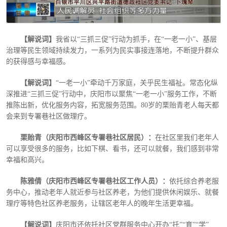
【解说词】
我省以
“三抓三促”行动为抓手，在“一老一小”、基层
治理等民生领域持续发力，一系列为民实事接连落地，不断提升群众
的获得感与幸福感。
【解说词】
“一老一小”牵动千万家庭，关乎民生福祉。常态化纵
深推进“三抓三促”行动中，庆阳市以聚焦“一老一小”服务工作，不断
推陈出新，优化服务内容，拓宽服务范围。80岁的栗贻青老人每天都
会来到专署巷社区做理疗。
栗贻青（庆阳市西峰区专署巷社区居民）：
在社区里我们老年人
可以享受很多的服务，比如下棋、看书，还可以就餐，我们感到非常
幸福和高兴。
陈雅倩（庆阳市西峰区专署巷社区工作人员）：
依托综合养老服
务中心，推动老年人就近参与社区养老，为他们提供休闲娱乐、就餐
理疗等特色社区养老服务，让辖区老年人的晚年生活更幸福。
【解说词】
庆阳市还依托社区党群服务中心开办
“托”“育”“学”