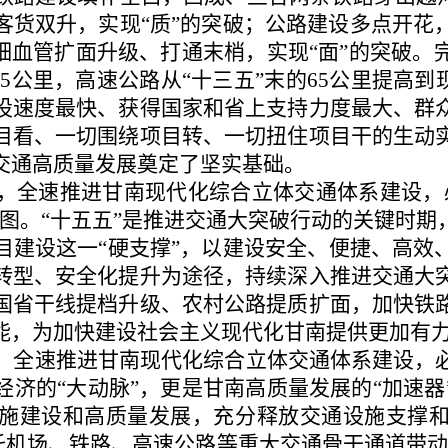
客货双升，实现“质”的突破；公路建设多点开花
细血管扩面升级、打通末梢，实现“面”的突破。完
45公里，高速公路从“十三五”末的65公里提高到
设速度最快、获得国家和省上支持力度最大、群
目看、一切围绕项目转、一切扭住项目干的生动
交通高质量发展奠定了坚实基础。
，全速推进甘南现代化综合立体交通体系建设，
蓝图。“十五五”是推进交通大突破行动的关键时期
目建设这一“硬支撑”，以建设安全、便捷、高效
转型、安全化提升为途径，持续深入推进交通大
国省干线提档升级、农村公路提质扩面，加快铁
能，为加快建设社会主义现代化甘南提供更加有
，全速推进甘南现代化综合立体交通体系建设，
经济的“大动脉”，更是甘南高质量发展的“加速器
施建设和高质量发展，充分释放交通设施支撑
依托机场、铁路、高速公路等重大交通骨干通道带