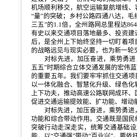
机场顺利移交，航空运输复航增线、
“量”的突破；乡村公路四通八达，毛
三五”的1.1倍，全州路网总里程达86
有史以来交通项目落地最多、投资建
后，是全州上下始终坚持一切盯着项
的战略远见与现实必要，也为新一轮
对标先进，加压奋进，乘势勇进
五五”时期综合立体交通发展的宏伟
的重要五年。我们要牢牢抓住交通项
以一体化融合、智慧化升级、绿色化
上下功夫，推动高速公路联网成环、
促进交通运输提效能、扩功能、增动
对标先进，加压奋进，乘势勇进
功能和综合带动作用。交通既是国民
突破行动走深走实，统筹交通基础设
能，以“交通强”带动“百业兴”。要