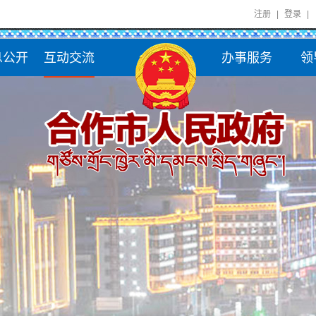
注册
|
登录
|
息公开
互动交流
办事服务
领