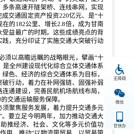
，多条高速开隧架桥、连线串网，实现
成交通固定资产投资220亿元、是“十
现在的182公里、增长2.8倍，成为甘南
众受益最广的时期。这些成绩亮点的背
实践，充分印证了实施交通大突破行动
必须以高瞻远瞩的战略眼光，擘画“十
，是全州建设现代化综合立体交通体系
、绿色、经济的综合交通体系为目标，
无障碍
突破行动，着力在补网强链、固强补弱
路连通建设，完善民航机场航线布局，
力的交通运输服务保障。
微信
必须聚焦服务发展，着力提升交通多元
”。要立足今明两年，加力推动交通大
和助推经济、社会、文化等多元价值功
甘快办
动作用，推动“以物流带贸易、以贸易带