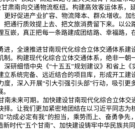
设甘肃南向交通物流枢纽。构建高效客运体系，
，更好促进产业扩容、物流降本、群众增收。加快
，把通行质效提上去、把文旅消费留下来。以公
理互嵌，真正把每一条路建成团结路、幸福路，
进，全速推进甘南现代化综合立体交通体系建设
机制。构建现代化综合立体交通体系，绝非一朝
”，深研细悟中央《“十五五”规划建议》和省上《实
建立系统完备、远近结合的项目库，形成开工建
力度，深入开展“引大引强引头部”行动，吸引更
展。
南未来可期。加快建设甘南现代化综合立体交通
抉择。让我们更加紧密地团结在以习近平同志为
界和“功成必定有我”的担当，乘势而上、奋勇争
造新时代“五个甘南”、加快建设铸牢中华民族共