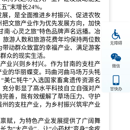
五”末增长24%。
合发展，是全面推进乡村振兴、促进农牧
州把文旅产业作为优先发展方向，加快
甘南·心灵之旅”特色品牌声名远播。冶
，旅游人数和旅游花费年均保持两位数
无障碍
为带动群众致富的幸福产业、满足游客
进群众的现实生活。
，产业兴则乡村兴。作为甘南的支柱产
微信
产业的华丽蝶变。玛曲河曲马场万头牦
“美仁牦牛”入选国家畜禽遗传资源名
，充分彰显了高水平科技自立自强对产
甘快办
趋完善，既有效缓解了草场压力、守护
强州的支柱产业，为乡村振兴筑牢产业
源禀赋，为特色产业发展提供了广阔舞
为“大产业”，让“小药材”变身“金疙