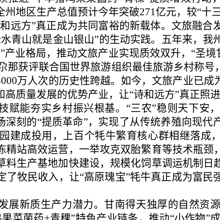
州地区生产总值预计今年突破271亿元，较“十三
“诗和远方”真正成为共同富裕的新载体。文旅融
绿水青山就是金山银山”的生动实践。五年来，我
”产业格局，推动文旅产业实现质效双升，“圣境
扎尕那获评联合国世界旅游组织最佳旅游乡村称号
3000万人次的历史性跨越。如今，文旅产业已成
和高质量发展的优势产业，让“诗和远方”真正照
科技赋能夯实乡村振兴根基。“三农”稳则天下安
一场深刻的“提质革命”，实现了从传统养殖向现代
园建成投用，上百个牦牛繁育核心群相继落成，
冻精站高效运营，一举攻克双胎繁育等技术瓶颈
草料生产基地加快建设，规模化饲草调运机制日
定了牧民收入，让“高原瑰宝”牦牛真正成为富民
活发展新质生产力潜力。甘南得天独厚的自然资
果菜菌药+青稞”特色产业链条，推动“小作物”成长