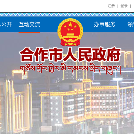
注册
|
登录
|
息公开
互动交流
办事服务
领