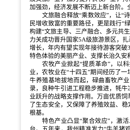
加强劲，经济发展不断迈上新台阶。全
文旅融合释放
“乘数效应”，让
民增收致富的重要路径，更是践行“
构建“文旅主导、三产融合、多元共生
力关成功晋升国家5A级旅游景区，
增长，年内有望实现年接待游客突破
特色体验的美丽产业、支撑长治久安
农牧产业掀起
“提质革命”，以
业，农牧业在“十四五”期间经历了
牛养殖基地拔地而起，碌曲畜牧产业
录，良种牛引进工程稳步推进，牦牛
业跃升的战略支撑作用。万亩优质饲
了生态安全，又保障了养殖效益、稳
根基。
特色产业凸显
“聚合效应”，激
台。五年来，我州精准发力“牛羊猪鸡