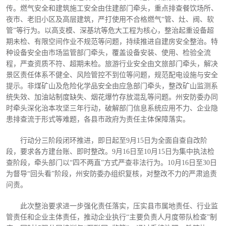
传。燃气安全和建筑施工安全由住建部门牵头，重点排查餐饮场所、
夜市、老旧小区及高层建筑，严打使用不合格燃气
“管、灶、阀、软
管”等行为。以高支模、深基坑等危大工程为核心，整治起重设备超
期未检、有限空间作业不规范等问题，持续推进自建房安全整治。特
种设备安全由市场监管部门牵头，覆盖设备安装、使用、检验全流
程，严查资质不符、超期未检。旅游行业安全由文旅部门牵头，解决
景区责任体系不健全、风险管控不到位等问题，规范配电设施与安全
提示。非煤矿山及危险化学品安全由应急部门牵头，整改矿山监测系
统失效、加油站制度缺失、烟花爆竹存放混乱等问题。州安防委办同
时牵头深化治本攻坚三年行动，破解部门信息系统应用不力、企业隐
患排查流于形式等难题，各县市政府为责任主体保障落实。
行动分三阶段闭环推进，即日起至
9月15日为全面自查自改阶
段，要求各方建台账、即时整改。9月16日至10月15日为集中执法检
查阶段，牵头部门以“四不两直”方式严查非法行为。10月16日至30日
为督导“回头看”阶段，州安防委办组织复核，对整改不力的严肃追责
问责。
此次整治要求进一步强化责任落实，压实县市属地责任、行业监
管责任和企业主体责任，推动企业执行
“主要负责人月度带队检查”制