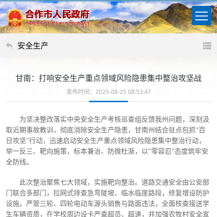
安全生产
甘南：打响安全生产重点领域风险隐患集中整治攻坚战
发布时间：2025-08-25 08:53:47
为坚决整改落实中央安全生产考核巡查组反馈我州问题，
深刻汲
取近期事故教训，彻底消除安全生产隐患，甘南州结合驻点包抓
“百
日攻坚”行动，迅速启动安全生产重点领域风险隐患集中整治行动，
举一反三、靶向施策，标本兼治、防微杜渐，以“零容忍”态度筑牢安
全防线。
此次整治聚焦七大领域，实施靶向整治。道路交通安全由公安部
门联合多部门，拉网式排查急弯陡坡、临水临崖路段，修复增设防护
设施。严管三轮、四轮电动车源头销售与路面违法，全面核查接送学
生车辆资质，在学校周边设卡严查超员、超速，并加强农牧村安全宣