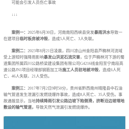
可能会引发人员伤亡事故
↓↓↓
案例一：
2025年6月30日，河南南阳西峡县突发
暴雨洪水
导致一
在建项目
临时板房被冲毁
，造成5人死亡、3人失联。
案例二：
2023年8月21日凌晨，四川凉山州金阳县芦稿林河流域
受上游短时强降雨影响
暴发山洪泥石流灾害
，位于芦稿林河下游的蜀
道集团所属四川公路桥梁建设集团有限公司G4216线金阳至宁南段高
速公路JN1项目经理部钢筋加工场
施工人员驻地被冲毁
，造成6人死
亡、46人失联、21人受伤。
案例三：
2017年7月2日9时50分，贵州省黔西南州晴隆县中石油
输气管道发生泄漏引发燃烧爆炸事故，造成8人死亡、35人受伤。事
故通报显示，当地
持续降雨引发公路边坡下陷侧滑，挤断沿边坡埋地
敷设的输气管道，
导致天然气泄漏引发燃烧爆炸。